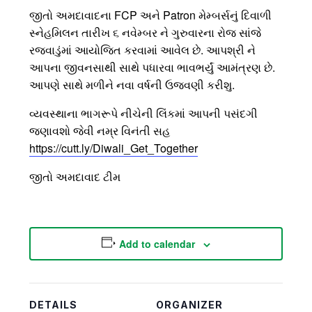
જીતો અમદાવાદના FCP અને Patron મેમ્બર્સનું દિવાળી
સ્નેહમિલન તારીખ ૬ નવેમ્બર ને ગુરુવારના રોજ સાંજે
રજવાડુંમાં આયોજિત કરવામાં આવેલ છે. આપશ્રી ને
આપના જીવનસાથી સાથે પધારવા ભાવભર્યું આમંત્રણ છે.
આપણે સાથે મળીને નવા વર્ષની ઉજવણી કરીશુ.
વ્યવસ્થાના ભાગરૂપે નીચેની લિંકમાં આપની પસંદગી
જણાવશો જેવી નમ્ર વિનંતી સહ
https://cutt.ly/Diwali_Get_Together
જીતો અમદાવાદ ટીમ
Add to calendar
DETAILS
ORGANIZER