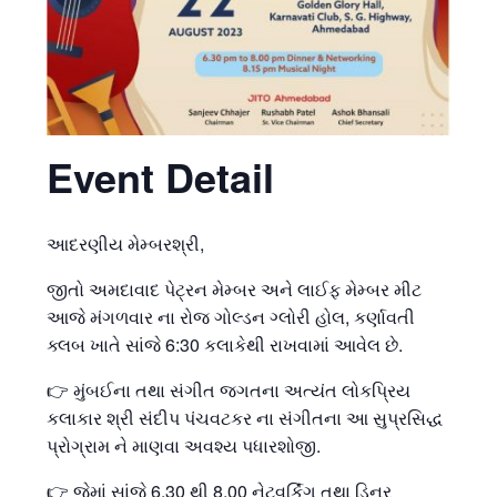
Event Detail
આદરણીય મેમ્બરશ્રી,
જીતો અમદાવાદ પેટ્રન મેમ્બર અને લાઈફ મેમ્બર મીટ
આજે મંગળવાર ના રોજ ગોલ્ડન ગ્લોરી હોલ, કર્ણાવતી
ક્લબ ખાતે સાંજે 6:30 કલાકેથી રાખવામાં આવેલ છે.
👉 મુંબઈના તથા સંગીત જગતના અત્યંત લોકપ્રિય
કલાકાર શ્રી સંદીપ પંચવટકર ના સંગીતના આ સુપ્રસિદ્ધ
પ્રોગ્રામ ને માણવા અવશ્ય પધારશોજી.
👉 જેમાં સાંજે 6.30 થી 8.00 નેટવર્કિંગ તથા ડિનર